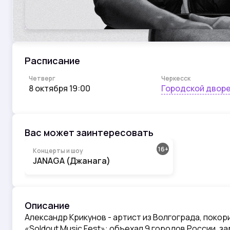
Расписание
Черкесск
Четверг
Городской двор
8 октября 19:00
Вас может заинтересовать
16
Концерты и шоу
JANAGA (Джанага)
Описание
Александр Крикунов - артист из Волгограда, покор
«Soldout Music Fest»: объехал 9 городов России, з