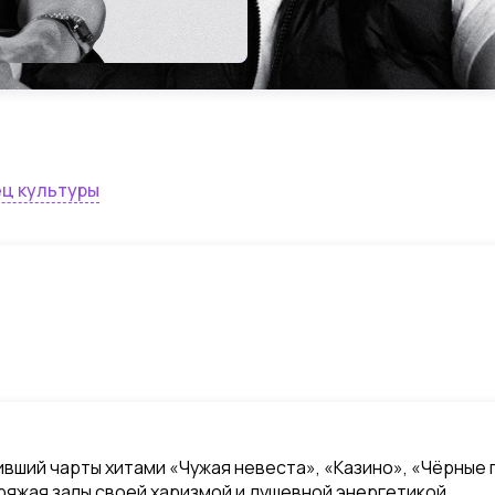
ец культуры
ивший чарты хитами «Чужая невеста», «Казино», «Чёрные 
аряжая залы своей харизмой и душевной энергетикой.