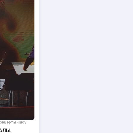
онцерты и шоу
АЛЫ.